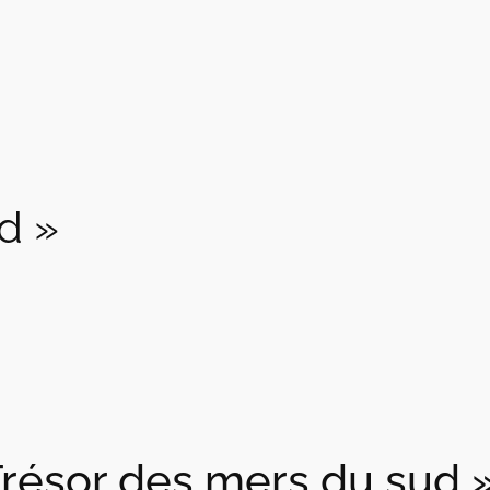
d »
Trésor des mers du sud 