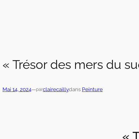
« Trésor des mers du su
Mai 14, 2024
—
clairecailly
dans
Peinture
par
« 