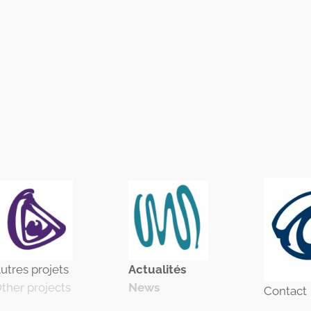
utres projets
Actualité
s
ther projects
News
Contact