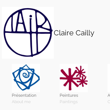
Aller
au
contenu
Claire Cailly
Présentation
Peintures
A
About me
Paintings
O