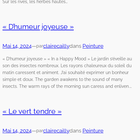
Sur les rives, les herbes hautes…
« D’humeur joyeuse »
Mai 14, 2024
—
clairecailly
dans
Peinture
par
« D’humeur joyeuse » « In a Happy Mood » Le jardin s’éveille au
son des insectes nombreux. Les rayons chaleureux du soleil du
matin caressent et animent. J’ai souhaité exprimer un bonheur
simple et doux. The garden awakens to the sound of many
insects. The warm rays of the morning sun caress and enliven.…
« Le vert tendre »
Mai 14, 2024
—
clairecailly
dans
Peinture
par