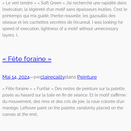
« Le vert tendre » « Soft Green » J’ai recherché une rapidité dans
l’exécution, la légèreté d’un motif sans épaisseurs inutiles. C’est le
printemps qui m’a guidé, l’herbe nouvelle, les gazouillis des
oiseaux et les cachettes secrètes de l’écureuil. I was looking for
speed of execution, lightness of a motif without unnecessary
layers. I…
« Fête foraine »
Mai 14, 2024
—
clairecailly
dans
Peinture
par
« Fête foraine » « Funfair » Des restes de peinture sur la palette,
posés au hasard sur la toile en fin de séance. Et le motif s’affirme :
du mouvement, des rires et des cris de joie, la roue colorée d’un
manège. Leftover paint on the palette, randomly placed on the
canvas at the end…