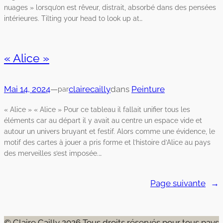
nuages » lorsqu’on est rêveur, distrait, absorbé dans des pensées
intérieures. Tilting your head to look up at…
« Alice »
Mai 14, 2024
—
clairecailly
dans
Peinture
par
« Alice » « Alice » Pour ce tableau il fallait unifier tous les
éléments car au départ il y avait au centre un espace vide et
autour un univers bruyant et festif. Alors comme une évidence, le
motif des cartes à jouer a pris forme et l’histoire d’Alice au pays
des merveilles s’est imposée.…
Page suivante
→
© Claire Cailly 2026 Tous droits réservés pour tous pays