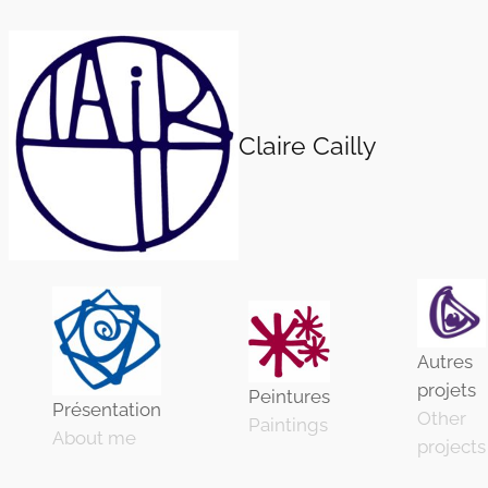
Aller
au
contenu
Claire Cailly
Autres
projets
Peintures
Présentation
Other
Paintings
About me
projects