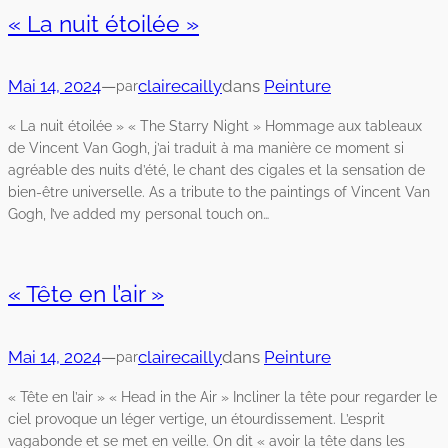
« La nuit étoilée »
Mai 14, 2024
—
clairecailly
dans
Peinture
par
« La nuit étoilée » « The Starry Night » Hommage aux tableaux
de Vincent Van Gogh, j’ai traduit à ma manière ce moment si
agréable des nuits d’été, le chant des cigales et la sensation de
bien-être universelle. As a tribute to the paintings of Vincent Van
Gogh, I’ve added my personal touch on…
« Tête en l’air »
Mai 14, 2024
—
clairecailly
dans
Peinture
par
« Tête en l’air » « Head in the Air » Incliner la tête pour regarder le
ciel provoque un léger vertige, un étourdissement. L’esprit
vagabonde et se met en veille. On dit « avoir la tête dans les