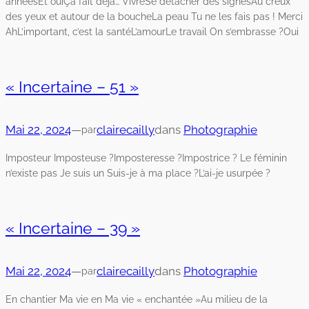
annéesEt ouiÇa fait déjà… VivreSe détacher des signesAu creux
des yeux et autour de la boucheLa peau Tu ne les fais pas ! Merci
AhL’important, c’est la santéL’amourLe travail On s’embrasse ?Oui
« Incertaine – 51 »
Mai 22, 2024
—
clairecailly
dans
Photographie
par
Imposteur Imposteuse ?Imposteresse ?Impostrice ? Le féminin
n’existe pas Je suis un Suis-je à ma place ?L’ai-je usurpée ?
« Incertaine – 39 »
Mai 22, 2024
—
clairecailly
dans
Photographie
par
En chantier Ma vie en Ma vie « enchantée »Au milieu de la