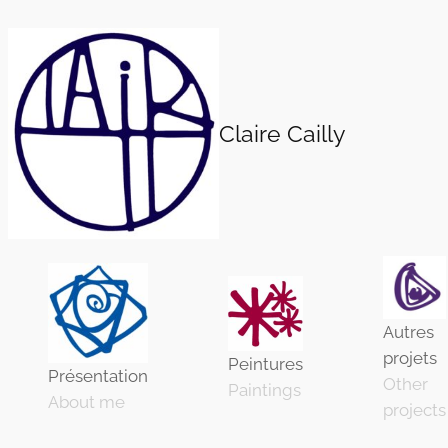
Aller
au
contenu
Claire Cailly
Autres
projets
Peintures
Présentation
Other
Paintings
About me
projects