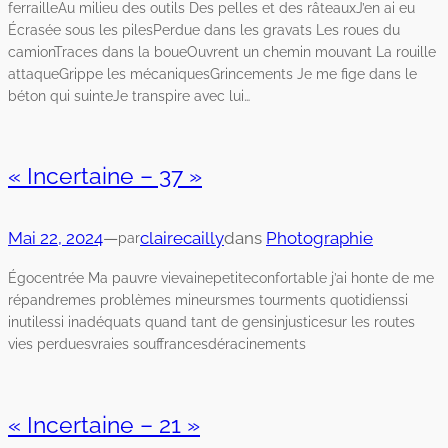
ferrailleAu milieu des outils Des pelles et des râteauxJ’en ai eu
Écrasée sous les pilesPerdue dans les gravats Les roues du
camionTraces dans la boueOuvrent un chemin mouvant La rouille
attaqueGrippe les mécaniquesGrincements Je me fige dans le
béton qui suinteJe transpire avec lui…
« Incertaine – 37 »
Mai 22, 2024
—
clairecailly
dans
Photographie
par
Égocentrée Ma pauvre vievainepetiteconfortable j’ai honte de me
répandremes problèmes mineursmes tourments quotidienssi
inutilessi inadéquats quand tant de gensinjusticesur les routes
vies perduesvraies souffrancesdéracinements
« Incertaine – 21 »