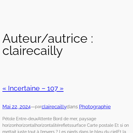
Auteur/autrice :
clairecailly
« Incertaine – 107 »
Mai 22, 2024
—
clairecailly
dans
Photographie
par
Pétole Entre-deuxAttente Bord de mer, paysage
horizonhorizontalhorizontalitérefletssurface Carte postale Et si on
mettait juste tout à l’envers ? Les pieds dans le bleu du cielEt la