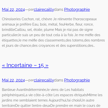
Mai 22, 2024
—
clairecailly
dans
Photographie
par
Chinoiseries Cochon, rat, chèvre Je réinvente l’horoscopeaux
animaux je préfère Eau, bois, métal, feuHerbe, fleur, ronce,
brindilleCaillou, sel, étoile, plume Mais je n’ai pas de signe
particulierJe suis un peu de tout cela à la fois Je me méfie des
étiquettesJe me méfie des classements,des totems,des nombres
et jours de chance,des croyances et des superstitions,des…
« Incertaine – 15 »
Mai 22, 2024
—
clairecailly
dans
Photographie
par
Banlieue AvantIndéterminéeJe viens de Les habitats
périphériquesLa vie côte-à-côte Les espaces étriquésMême les
jardins me semblaient ternes Aujourd’huiJ’ai choisiUn autre
territoireDe quitter l’entre-deuxDe prendre en main le cours de