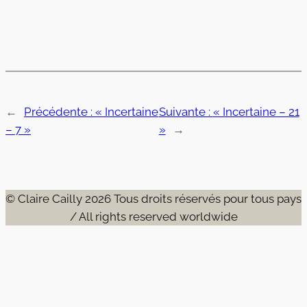
←
Précédente :
« Incertaine
Suivante :
« Incertaine – 21
– 7 »
»
→
© Claire Cailly 2026 Tous droits réservés pour tous pays
/ All rights reserved worldwide