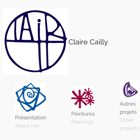
Aller
au
contenu
Claire Cailly
Autres
projets
Peintures
Présentation
Other
Paintings
About me
projects