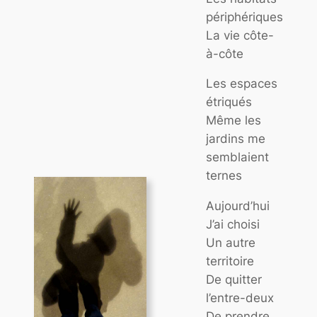
périphériques
La vie côte-
à-côte
Les espaces
étriqués
Même les
jardins me
semblaient
ternes
Aujourd’hui
J’ai choisi
Un autre
territoire
De quitter
l’entre-deux
De prendre