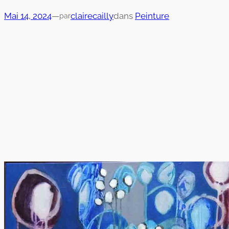
Mai 14, 2024
—
clairecailly
dans
Peinture
par