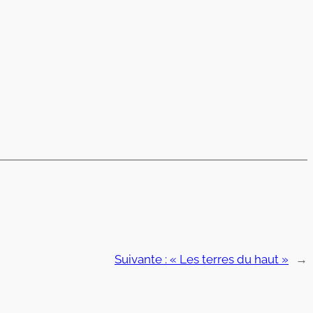
Suivante :
« Les terres du haut »
→