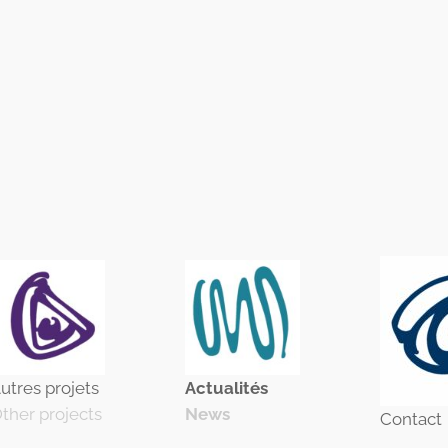
utres projets
Actualité
s
ther projects
News
Contact