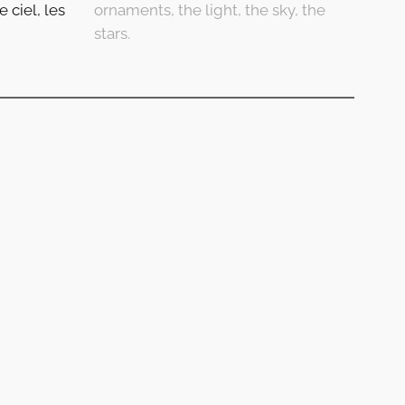
 ciel, les
ornaments, the light, the sky, the
stars.