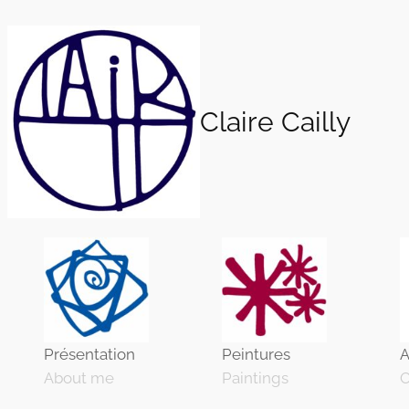
Aller
au
contenu
Claire Cailly
Présentation
Peintures
A
About me
Paintings
O