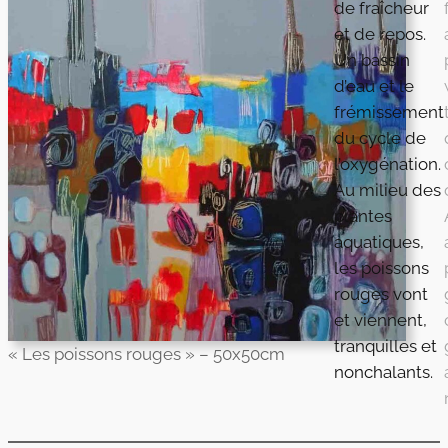
de fraîcheur
et de repos.
Un bassin
d’eau et le
frémissement
du cycle de
l’oxygénation.
Au milieu des
plantes
aquatiques,
les poissons
rouges vont
et viennent,
tranquilles et
« Les poissons rouges » – 50x50cm
nonchalants.