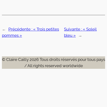
←
Précédente :
« Trois petites
Suivante :
« Soleil
pommes »
bleu »
→
© Claire Cailly 2026 Tous droits réservés pour tous pays
/ All rights reserved worldwide