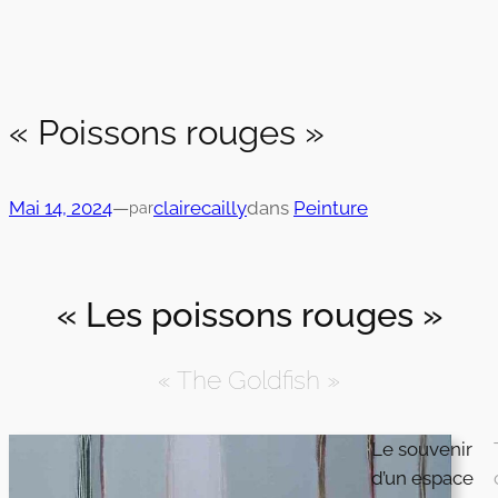
« Poissons rouges »
Mai 14, 2024
—
clairecailly
dans
Peinture
par
« Les poissons rouges »
« The Goldfish »
Le souvenir
d’un espace