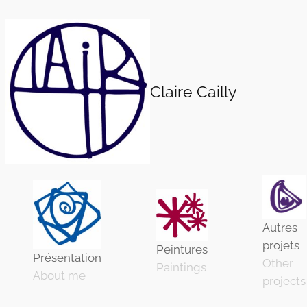
Aller
au
contenu
Claire Cailly
Autres
projets
Peintures
Présentation
Other
Paintings
About me
projects